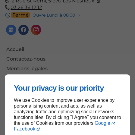
2 Rue St Rémi,
51370
Les Mesneux
03 26 36 12 12
Fermé
⋅ Ouvre Lundi à 08:00
Accueil
Contactez-nous
Mentions légales
Plan du site
Your privacy is our priority
We use Cookies to improve user experience by
Haut de page
personalising content and ads, as well as
analyzing traffic and optimizing social networks
functionalities. By clicking "I Agree" you consent to
the use of Cookies from our providers
Google
Facebook
.